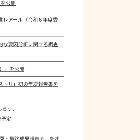
版を公開
進レアール（令和６年度委
的な要因分析に関する調査
）」を公開
ストリ」初の年次報告書を
もらう、
施予定
中間・最終成果報告会」をオ