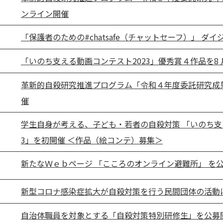
ンライン開催
「保護者のための#chatsafe（チャットセーフ）」 ダ
「いのち支える動画コンテスト2023」優秀賞４作品を8 月
革新的自殺研究推進プログラム「令和４年度委託研究成
催
学生自身が考える、子ども・若者の自殺対策 「いのち支
3」を初開催 ＜作品（絵コンテ）募集＞
新たなＷｅｂページ 「こころのオンライン避難所」 を
新型コロナ感染症拡大が自殺対策を行う民間団体の活動
自治体職員を対象とする「自殺対策特別研修生」を公募