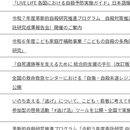
「LIVE LIFE 各国における自殺予防実施ガイド」日本語
令和７年度革新的自殺研究推進プログラム 自殺対策推
託研究成果報告会）開催のご案内
令和６年度こども家庭庁補助事業「こどもの自殺の多角
研究」
「自死遺族等を支えるために 総合的支援の手引（改訂版
全国の救命救急センターにおける「自傷・自殺未遂レジ
公開
いのち支える「逃げ」について、こども・若者に考えて
参加型の啓発活動「#逃げ活」ツールを公開・全国で実
革新的自殺研究推進プログラム「令和５年度委託研究 