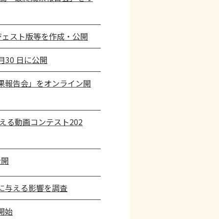
イジェスト版等を作成・公開
30 日に公開
果報告会」をオンライン開
える動画コンテスト202
公開
に与える影響を調査
開始