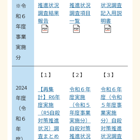
推進状況
推進状況
状況調査
※令
調査結果
調査項目
記入用説
和６
報告
一覧
明書
年度
事業
実施
分
【１】
【２】
【３】
2024
【再集
令和６年
令和６年
計】R6年
度実施
度（令和
年度
度実施
（令和５
５年度事
（令
（R5自殺
年度事業
業実施
和６
対策推進
実施分）
分）自殺
状況）調
自殺対策
対策推進
年
査まとめ
推進状況
状況調査
度）