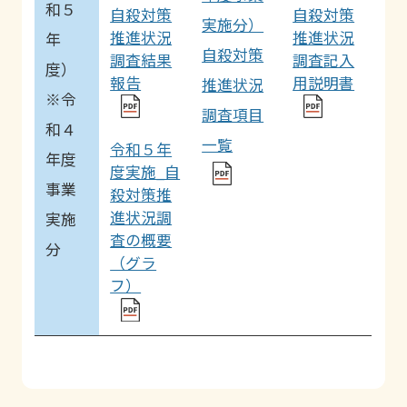
和５
自殺対策
自殺対策
実施分）
推進状況
推進状況
年
自殺対策
調査結果
調査記入
度）
報告
用説明書
推進状況
※令
調査項目
和４
一覧
令和５年
年度
度実施_自
事業
殺対策推
進状況調
実施
査の概要
分
（グラ
フ）