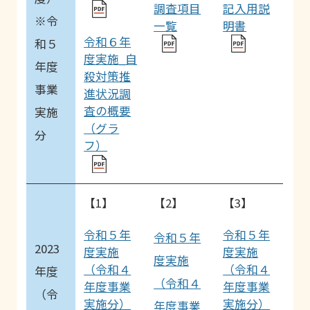
調査項目
記入用説
※令
一覧
明書
令和６年
和５
度実施_自
年度
殺対策推
事業
進状況調
査の概要
実施
（グラ
分
フ）
【1】
【2】
【3】
令和５年
令和５年
令和５年
2023
度実施
度実施
度実施
（令和４
（令和４
年度
（令和４
年度事業
年度事業
（令
実施分）
実施分）
年度事業