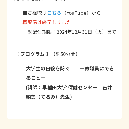
■
ご視聴は
こちら
（YouTube）から
再配信は終了しました
※配信期限：
2024
年
12
月
31
日（火）まで
【 プログラム 】
（約50分間）
大学生の自殺を防ぐ ―教職員にでき
ることー
(
講師：早稲田大学 保健センター 石井
映美（てるみ）先生
)
【
国公私立大学等で自殺対策を含む学
対
生の支援・相談に関わるすべての方