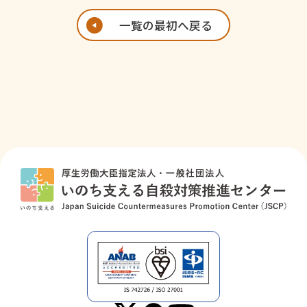
象 】
一覧の最初へ戻る
【お
一般社団法人 いのち支える自殺対策
問い
推進センター こども・若者自殺対
合わ
策室
せ】
youth
#
jscp.or.jp
(迷惑メール対策のための表記です。
メールを送信される際には、「
#
」を
「
@
」に変換して送信願います)