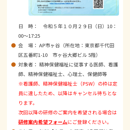
日 時： 令和５年１０月２９日（日）
10
：
00
～
17:25
会 場：
AP
市ヶ谷（所在地：東京都千代田
区五番町
1-10
市ヶ谷大郷ビル
5
階）
対象者： 精神保健福祉に従事する医師、看護
師、精神保健福祉士、心理士、保健師等
※看護師、精神保健福祉士（PSW）の枠は定
員に達したため、以降はキャンセル待ちとな
ります。
次回以降の研修のご案内を希望される場合は
研修案内希望フォーム
にご登録ください。