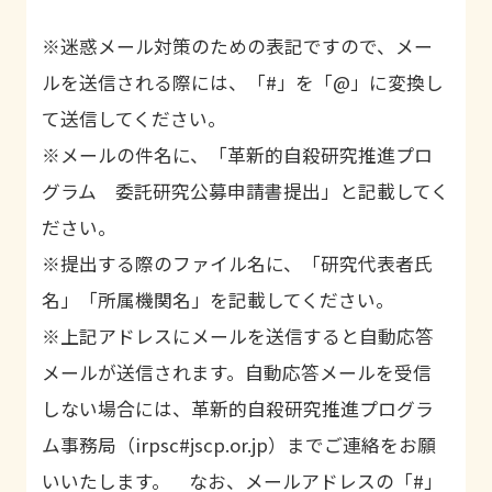
03_経費等内訳・
研究分担者に
Excel
※迷惑メール対策のための表記ですので、メー
項目申請書（研
対して研究費
ルを送信される際には、「#」を「@」に変換し
究分担者）
の配分を行う
て送信してください。
場合のみ、配
※メールの件名に、「革新的自殺研究推進プロ
分を予定して
グラム 委託研究公募申請書提出」と記載してく
いる研究分担
ださい。
者の人数分提
※提出する際のファイル名に、「研究代表者氏
出。
名」「所属機関名」を記載してください。
※上記アドレスにメールを送信すると自動応答
メールが送信されます。自動応答メールを受信
しない場合には、革新的自殺研究推進プログラ
ム事務局（irpsc#jscp.or.jp）までご連絡をお願
いいたします。 なお、メールアドレスの「#」