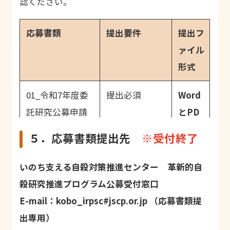
認ください。
応募書類
提出要件
提出フ
ァイル
形式
01_令和7年度委
提出必須
Word
託研究公募申請
とPD
書（研究計画
Fの両
５．応募書類提出先
※受付終了
書）
方
いのち支える自殺対策推進センター 革新的自
02_経費等内訳・
提出必須
Excel
殺研究推進プログラム公募受付窓口
項目申請書（研
E-mail：kobo_irpsc#jscp.or.jp （応募書類提
究代表者）
出専用）