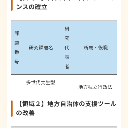
ンスの確立
研
課
究
題
研究課題名
代
所属・役職
番
表
号
者
多世代共生型
地方独立行政法
地域包括ケア
藤
人 東京都健康長
に向けたソー
【領域２】地方自治体の支援ツール
1-
原
寿医療センター
シャル・キャ
の改善
1
佳
研究所 社会参加
ピタル醸成プ
典
と地域保健研究