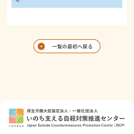
2
テージの総合
武男
合研究科 国際
的自殺対策に
健康推進医学分
ソーシャルメ
慶應義塾大学
関する研究
野 教授
3-
ディアを活用
島津
総合政策学部
1
した自殺対策
明人
教授
新型コロナウ
に関する研究
一覧の最初へ戻る
国立大学法人東
イルス感染症
京医科歯科大学
流行下におけ
災害・児童虐
2-
木津
大学院医歯学総
る大都市部の
待等のトラウ
国立研究開発法
3
喜雅
合研究科 東京
自殺実態解明
マ体験を有す
人国立精神・神
都地域医療政策
3-
金
に関する新た
る人の心のケ
経医療研究セン
学講座 准教授
2
吉晴
な手法の開発
ア支援の充
ター精神保健研
実・改善に関
究所 所長
する研究