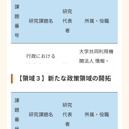
ログラムの開
チーム 研究部長
課
発
研究
題
研究課題名
代表
所属・役職
番
DPCデータに
松
者
産業医科大学 医
号
1-
よる我が国の
田
学部公衆衛生学
2
自殺の現状に
晋
教室 教授
大学共同利用機
関する研究
哉
行政における
関法人 情報・
2-
統計データの
椿
システム研究機
自殺未遂者の
1
利活用の推進
広計
【領域３】新たな政策領域の開拓
構 統計数理研
再度の自殺企
帝京大学 医学部
に関する研究
三
究所 名誉教授
図を防ぐため
付属病院高度救
1-
宅
課
の救急医療に
命救急センター
研究
3
康
妊産婦から子
国立大学法人東
題
おける自傷・
長 医学部救急医
研究課題名
代表
所属・役職
史
ども・若者に
京医科歯科大学
番
自殺未遂レジ
学講座 教授
者
2-
至るライフス
藤原
大学院医歯学総
号
ストリの構築