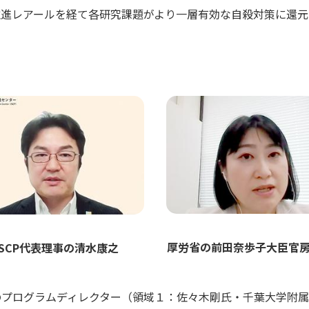
推進レアールを経て各研究課題がより一層有効な自殺対策に還元
厚労省の前田奈歩子大臣官
JSCP代表理事の清水康之
のプログラムディレクター（領域１：佐々木剛氏・千葉大学附