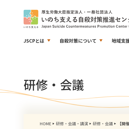
JSCPとは
自殺対策について
地域支
研修・会議
HOME
研修・会議・講演
研修・会議
【開