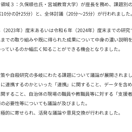
、領域３：久保順也氏・宮城教育大学）が座長を務め、課題別
10分の計25分）と、全体討議（20分〜25分）が行われました
（2023年）度末あるいは令和６年（2024年）度末までの研
れまでの取り組みや既に得られた成果について中身の濃い説明
わっているのか幅広く知ることができる機会となりました。
対策や自殺研究の多岐にわたる課題について議論が展開されま
うに連携するのかといった「連携」に関すること、データを含
に関すること、自治体の現場の職員や教職員等に対する「支援
源の必要性等についても議論が及びました。
積極的に寄せられ、活発な議論や意見交換が行われました。