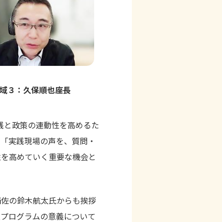
域３：久保順也座長
践と政策の連動性を高めるた
て「実践現場の声を、質問・
性を高めていく重要な機会と
補佐の鈴木航太氏からも挨拶
進プログラムの意義について