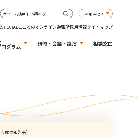
Language
載
SPECIAL
こころのオンライン避難所
採用情報
サイトマップ
る
研修・会議・講演
相談窓口
プログラム
研究成果報告会）