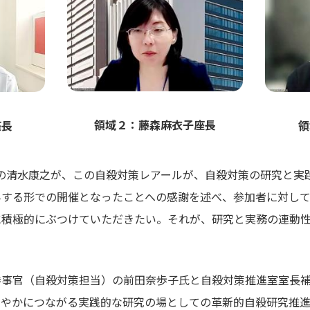
領域２：藤森麻衣子座長
座長
領
事の清水康之が、この自殺対策レアールが、自殺対策の研究と実
みする形での開催となったことへの感謝を述べ、参加者に対し
に積極的にぶつけていただきたい。それが、研究と実務の連動
参事官（自殺対策担当）の前田奈歩子氏と自殺対策推進室室長
速やかにつながる実践的な研究の場としての革新的自殺研究推