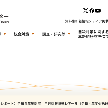
資料集
新着情報
メディア掲
自殺対策に関す
援
総合対策
調査・研究等
革新的研究推進
催レポート】令和５年度開催 自殺対策推進レアール（令和４年度委託