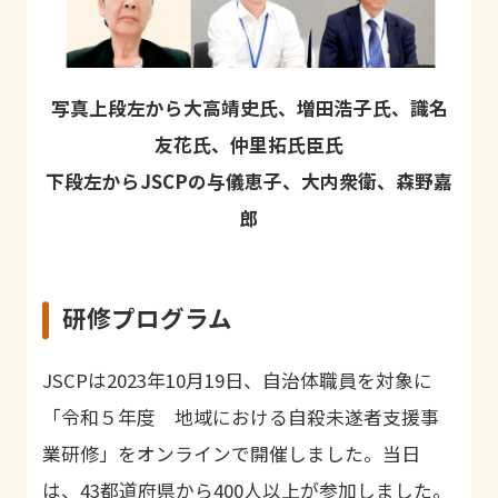
写真上段左から大高靖史氏、増田浩子氏、識名
友花氏、仲里拓氏臣氏
下段左からJSCPの与儀恵子、大内衆衛、森野嘉
郎
研修プログラム
JSCP
は
2023
年
10
月
19
日、自治体職員を対象に
「令和５年度 地域における自殺未遂者支援事
業研修」をオンラインで開催しました。当日
は、
43
都道府県から
400人
以上が参加しました。