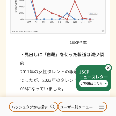
（JSCP作成）
・見出しに「自殺」を使った報道は減少傾
向
閉
2011
年の女性タレントの報道時には
100%
JSCP
ニュースレター
でしたが、
2023
年のタレントの報道時には
ご登録はこちら
0%
になっていました。
ハッシュタグから探す
ユーザー別メニュー