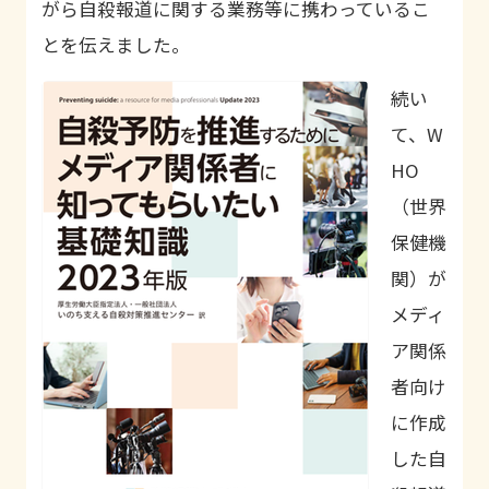
がら自殺報道に関する業務等に携わっているこ
とを伝えました。
続い
て、W
HO
（世界
保健機
関）が
メディ
ア関係
者向け
に作成
した自