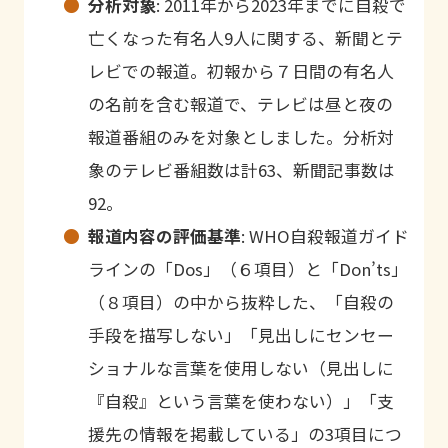
分析対象
: 2011
年から
2023
年までに自殺で
亡くなった有名人
9
人に関する、新聞とテ
レビでの報道。初報から７日間の有名人
の名前を含む報道で、テレビは昼と夜の
報道番組のみを対象としました。分析対
象のテレビ番組数は計
63
、新聞記事数は
92
。
報道内容の評価基準
: WHO
自殺報道ガイド
ラインの「
Dos
」（６項目）と「
Don
’
ts
」
（８項目）の中から抜粋した、「自殺の
手段を描写しない」「見出しにセンセー
ショナルな言葉を使用しない（見出しに
『自殺』という言葉を使わない）」「支
援先の情報を掲載している」の
3
項目につ