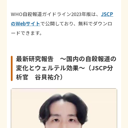
WHO
自殺報道ガイドライン
2023
年版は、
JSCP
のWebサイト
で公開しており、無料でダウンロ
ードできます。
最新研究報告 ～国内の自殺報道の
変化とウェルテル効果～（
JSCP
分
析官 谷貝祐介）