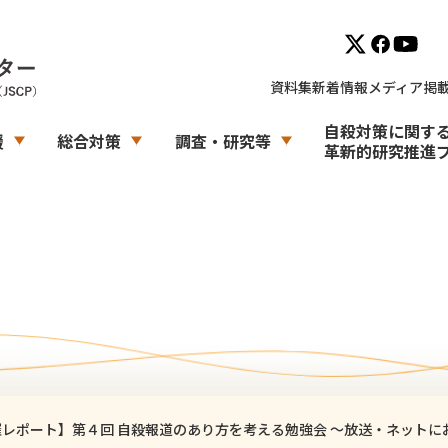
資料集
新着情報
メディア掲
自殺対策に関す
援
総合対策
調査・研究等
革新的研究推進
催レポート】第４回 自殺報道のあり方を考える勉強会 〜放送・ネットに