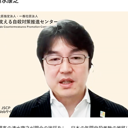
清水康之
表理事の清水康之が開会の挨拶をし、日本の年間自殺者数の推移につ