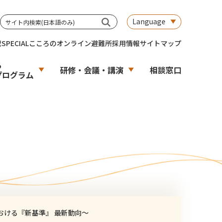
Language
載
SPECIAL
こころのオンライン避難所
採用情報
サイトマップ
る
研修・会議・講演
相談窓口
プログラム
おける『新基準』 最新動向〜