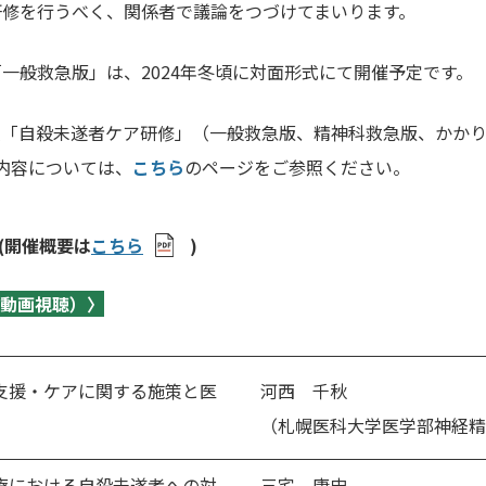
研修を行うべく、関係者で議論をつづけてまいります。
「一般救急版」は、
2024
年冬頃に対面形式にて開催予定です。
種「自殺未遂者ケア研修」（一般救急版、精神科救急版、かか
内容については、
こちら
のページをご参照ください。
(開催概要は
こちら
)
義動画視聴）〉
支援・ケアに関する施策と医
河西 千秋
（札幌医科大学医学部神経精
療における自殺未遂者への対
三宅 康史