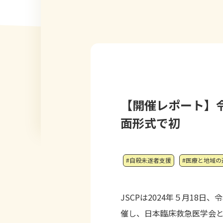
【開催レポート】
面形式で初
#自殺未遂者支援
#医療と地域の
JSCPは
2024
年５月
18
日、令
催し、日本臨床救急医学会