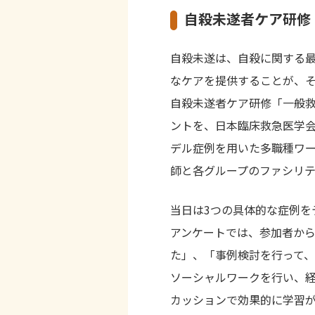
自殺未遂者ケア研修
自殺未遂は、自殺に関する
なケアを提供することが、
自殺未遂者ケア研修「一般
ントを、日本臨床救急医学
デル症例を用いた多職種ワ
師と各グループのファシリ
当日は
3
つの具体的な症例を
アンケートでは、参加者か
た」、「事例検討を行って
ソーシャルワークを行い、経
カッションで効果的に学習