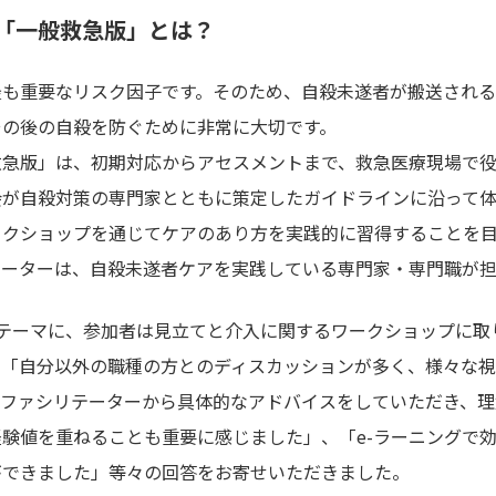
「一般救急版」とは？
最も重要なリスク因子です。そのため、自殺未遂者が搬送され
その後の自殺を防ぐために非常に大切です。
救急版」は、初期対応からアセスメントまで、救急医療現場で
会が自殺対策の専門家とともに策定したガイドラインに沿って体
ークショップを通じてケアのあり方を実践的に習得することを
テーターは、自殺未遂者ケアを実践している専門家・専門職が担
テーマに、参加者は見立てと介入に関するワークショップに取
ら「自分以外の職種の方とのディスカッションが多く、様々な
、ファシリテーターから具体的なアドバイスをしていただき、理
験値を重ねることも重要に感じました」、「e-ラーニングで
ができました」等々の回答をお寄せいただきました。