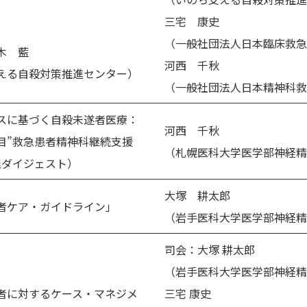
三宅 康史
（一般社団法人日本臨床救急
木 藍
河西 千秋
える自殺対策推進センター）
（一般社団法人日本精神科救
スに基づく自殺未遂者医療：
河西 千秋
目”救急患者精神科継続支援
（札幌医科大学医学部神経精
義ダイジェスト）
大塚 耕太郎
者ケア・ガイドライン」
（岩手医科大学医学部神経精
司会：大塚 耕太郎
（岩手医科大学医学部神経精
者に対するケース・マネジメ
三宅 康史