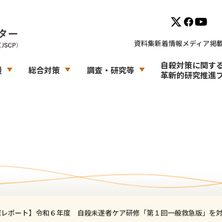
資料集
新着情報
メディア掲
自殺対策に関す
援
総合対策
調査・研究等
革新的研究推進
催レポート】令和６年度 自殺未遂者ケア研修「第１回一般救急版」を