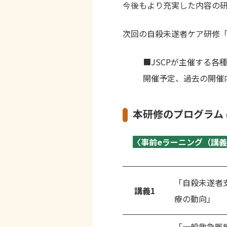
今後もより充実した内容の
次回の自殺未遂者ケア研修
■
JSCP
が主催する各
開催予定、過去の開催
本研修のプログラム
〈事前eラーニング（講
「自殺未遂者
講義
1
療の動向」
「一般救急医