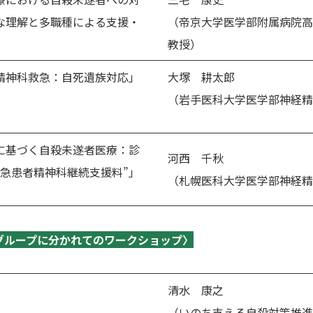
な理解と多職種による支援・
（帝京大学医学部附属病院高
教授）
精神科救急：自死遺族対応」
大塚 耕太郎
（岩手医科大学医学部神経精
に基づく自殺未遂者医療：診
河西 千秋
救急患者精神科継続支援料”」
（札幌医科大学医学部神経精
グループに分かれてのワークショップ〉
清水 康之
（いのち支える自殺対策推進