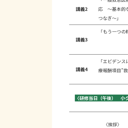
講義
2
応 〜基本的
つなぎ〜」
「もう一つの
講義
3
「エビデンス
講義
4
療報酬項目”
〈研修当日（午後）
小
〈挨拶〉