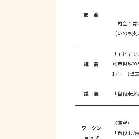
開 会
司会：青
（いのち支
「エビデン
講 義
診療報酬項
料”」（講
講 義
「自殺未遂
〈演習〉
ワークシ
「自殺未遂
ョップ