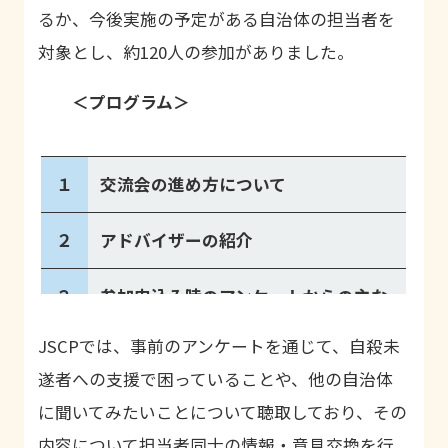
るか、今後実施の予定がある自治体の担当者を
対象とし、約
120
人の参加がありました。
＜プログラム＞
１
交流会の進め方について
２
アドバイザーの紹介
３
参加申込み時のアンケートからの主な
質問・課題についての情報交換
JSCP
では、事前のアンケートを通じて、自殺未
遂者への支援で困っていることや、他の自治体
４
自傷・自殺未遂レジストリについて
に聞いてみたいことについて聴取しており、その
５
令和６年度自殺未遂者に対する地域に
内容について担当者同士の情報・意見交換を行