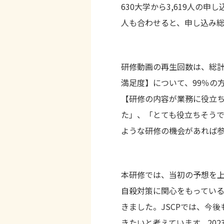
630
大学から
3,619人
の申し
人も合わせると、申し込み総数
研修動画の再生回数は、総
満足度】について、
99
％の
【研修の内容が業務に役立
た」、「とても役立ちそう
ような研修の機会があれば
本研修では、当初の予想を
自殺対策に関心をもってい
きました。
JSCP
では、今後
きたいと考えています。20