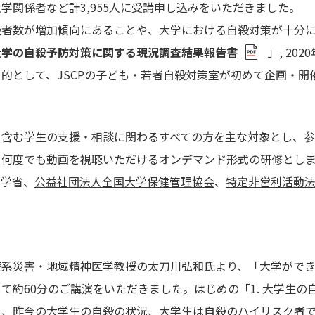
大学関係者など計
3,955人
に受講申し込みをいただきました。
殺者数が増加傾向にあることや、大学における自殺対策が十分
大学の自殺予防対策に関する現況調査結果報告書
」
, 2020
目的として、
JSCPの
子ども・若者自殺対策室が初めて企画・開
を含む学生の支援・相談に関わるすべての方を主な対象とし、
、何度でも動画を視聴いただけるオンデマンド形式の研修とし
科学省、
公益社団法人全国大学保健管理協会
、
特定非営利活動
。
療系災害・地域精神医学教授の太刀川弘和氏より、「大学がで
して約
60
分のご講演をいただきました。はじめの「
1.
大学生の
ら、昨今の大学生の自殺の状況、大学生は自殺のハイリスク者