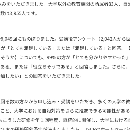
込みをいただきました。大学以外の教育機関の所属者
83
人、自治
は3,955人です。
計
6,049
回にものぼりました。受講後アンケート（
2,042人
から
方が「とても満足している」または「満足している」と回答。
ちそうか】についても、
99
％の方が「とても分かりやすかった
である」または「役立ちそうである」と回答しました。さらに
参加したい」との回答をいただきました。
上回る数の方々から申し込み・受講をいただき、多くの大学の
ること、大学における自殺対策をさらに推進できる可能性があ
もこうした研修を年１回程度、継続的に開催し、大学における
23年度の研修開催予定が決まりましたら、
JSCP
のホームページ