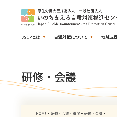
JSCPとは
自殺対策について
地域支
研修・会議
HOME
研修・会議・講演
研修・会議