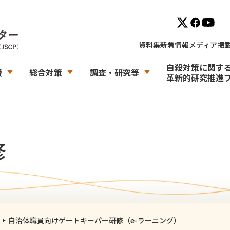
資料集
新着情報
メディア掲
自殺対策に関す
援
総合対策
調査・研究等
革新的研究推進
修
自治体職員向けゲートキーパー研修（e-ラーニング）