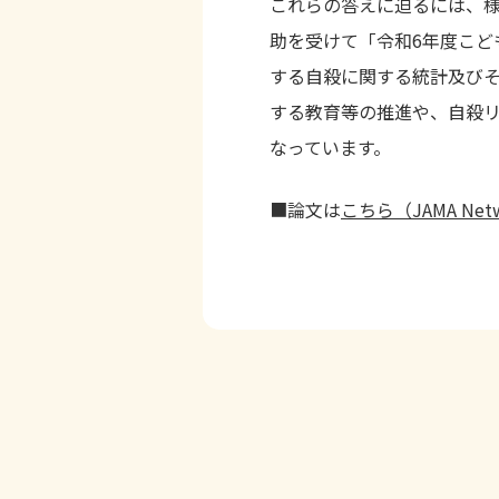
これらの答えに迫るには、様
助を受けて「令和6年度こ
する自殺に関する統計及び
する教育等の推進や、自殺
なっています。
■論文は
こちら（JAMA Netw