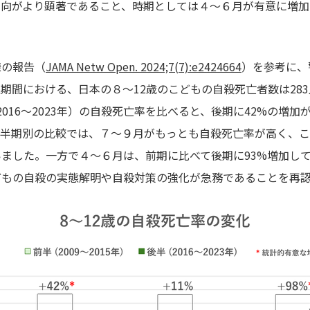
傾向がより顕著であること、時期としては４〜６月が有意に増加
様の報告（
JAMA Netw Open. 2024;7(7):e2424664
）を参考に、
期間における、日本の８〜12歳のこどもの自殺死亡者数は28
（2016〜2023年）の自殺死亡率を比べると、後期に42%の増
四半期別の比較では、７〜９月がもっとも自殺死亡率が高く、
ました。一方で４〜６月は、前期に比べて後期に93%増加し
どもの自殺の実態解明や自殺対策の強化が急務であることを再