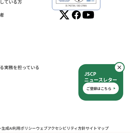
している方
者
閉
る実務を担っている
JSCP
ニュースレター
ご登録はこちら
ー
生成AI利用ポリシー
ウェブアクセシビリティ方針
サイトマップ