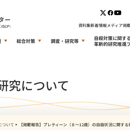
資料集
新着情報
メディア掲
自殺対策に関す
援
総合対策
調査・研究等
革新的研究推進
・研究について
について
【掲載報告】プレティーン（８〜12歳）の自殺状況に関する