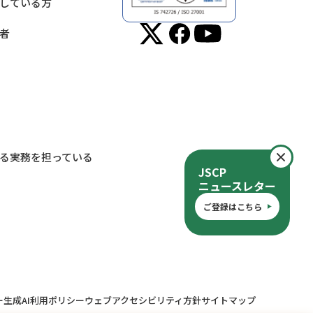
している方
者
閉
る実務を担っている
JSCP
ニュースレター
ご登録はこちら
ー
生成AI利用ポリシー
ウェブアクセシビリティ方針
サイトマップ