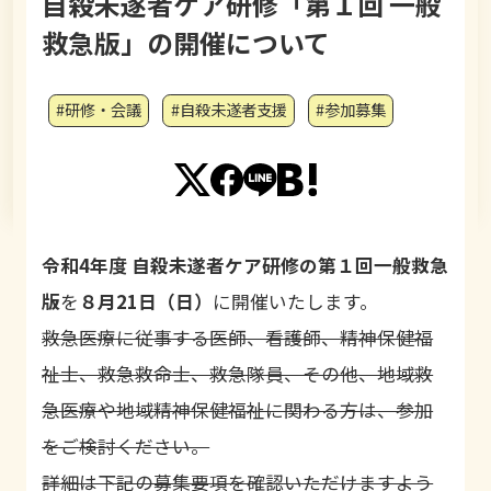
自殺未遂者ケア研修「第１回 一般
救急版」の開催について
#研修・会議
#自殺未遂者支援
#参加募集
令和4年度 自殺未遂者ケア研修の第１回一般救急
版
を
８月21日（日）
に開催いたします。
救急医療に従事する医師、看護師、精神保健福
祉士、救急救命士、救急隊員、その他、地域救
急医療や地域精神保健福祉に関わる方は、参加
をご検討ください。
詳細は下記の募集要項を確認いただけますよう