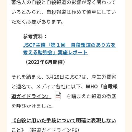
著名人の自殺と自殺報道の影響が深く関わって
いるとみられ、自殺報道は極めて慎重にしてい
ただく必要があります。
参考資料：
JSCP
主催「第１回 自殺報道のあり方を
考える勉強会」実施レポート
（2021年6月開催）
それを踏まえ、3月28日にJSCPは、厚生労働省
と連名で、メディア各社に以下、
WHO『自殺報
道ガイドライン』
を踏まえた報道の徹底
を呼びかけました。
《自殺に用いた手段について明確に表現しない
こと》
（報道ガイドライン
P6
）