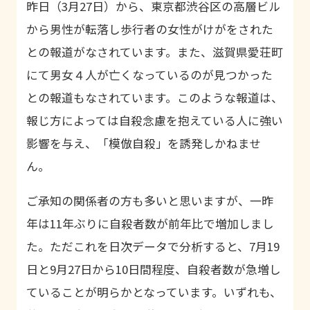
昨日（
3
月
27
日）から、東京都渋谷区の高層ビル
から男性が転落し歩行者の女性がけがをされた
との報道がなされています。また、滋賀県愛荘町
にて男女４人が亡くなっているのが見つかった
との報道もなされています。このような報道は、
報じ方によっては自殺念慮を抱えている人に強い
影響を与え、「模倣自殺」を誘発しかねませ
ん。
ご承知の関係者の方も多いと思いますが、一昨
年は
11
年ぶりに自殺者数が前年比で増加しまし
た。ただこれを日次データで分析すると、
7
月
19
日と
9
月
27
日から
10
日間程度、自殺者数が急増し
ていることが明らかとなっています。いずれも、