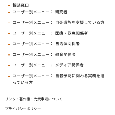
ンター
c/shougai/jisat
相談窓口
utaisaku.html
ユーザー別メニュー：
研究者
ユーザー別メニュー：
自死遺族を支援している方
山梨県
山梨県自殺防
https://www.pr
ユーザー別メニュー：
医療・救急関係者
止センター
ef.yamanashi.j
p/seishin-hk/zi
ユーザー別メニュー：
自治体関係者
satubousi.html
ユーザー別メニュー：
教育関係者
ユーザー別メニュー：
メディア関係者
長野県
長野県精神保
https://www.pr
健福祉センタ
ef.nagano.lg.jp/
ユーザー別メニュー：
自殺予防に関わる実務を担
ー
seishin/heisets
っている方
u/jisatsuyobo/i
リンク・著作権・免責事項について
ndex.html
プライバシーポリシー
岐阜県
岐阜県地域自
https://www.pr