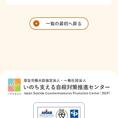
神奈川県
かながわ自殺
https://www.pr
対策推進セン
ef.kanagawa.jp/
一覧の最初へ戻る
ター
docs/nx3/cnt/s
（神奈川県精
uisinn/top.html
神保健福祉セ
ンター）
新潟県
新潟県いのち
https://www.pr
とこころの支
ef.niigata.lg.jp/
援センター
sec/shougaifuk
ushi/135676415
3049.html