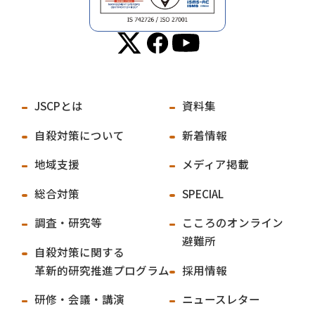
https://www.pr
富山県
富山県自殺対
ef.toyama.jp/12
策推進センタ
0501/kurashi/k
ー
enkou/kenkou/
kj00004417/kj00
004417-004-01/t
JSCPとは
資料集
ouch-hearts.ht
ml
自殺対策について
新着情報
地域支援
メディア掲載
https://www.pr
石川県
石川県健康福
ef.ishikawa.lg.j
祉部障害保健
総合対策
SPECIAL
p/fukusi/oshira
福祉課
se/jisatsuboush
調査・研究等
こころのオンライン
i.html
避難所
自殺対策に関する
革新的研究推進プログラム
採用情報
福井県
福井県地域自
https://www.pr
殺対策推進セ
ef.fukui.lg.jp/do
研修・会議・講演
ニュースレター