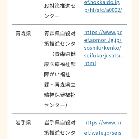
ef.hokkaido.lg.j
殺対策推進セ
p/hf/sfc/a0002/
ンター
https://www.pr
青森県
青森県自殺対
ef.aomori.lg.jp/
策推進センタ
soshiki/kenko/
ー（青森県健
seifuku/jusatsu.
html
康医療福祉部
障がい福祉
課・青森県立
精神保健福祉
センター）
岩手県
岩手県自殺対
https://www.pr
策推進センタ
ef.iwate.jp/seis